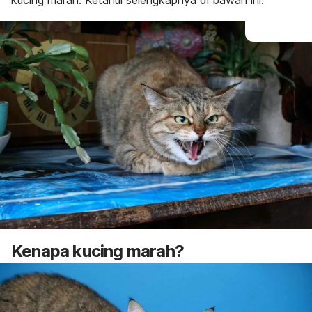
kucing marah. Ketahui selengkapnya di bawah ini.
Kenapa
kucing marah?