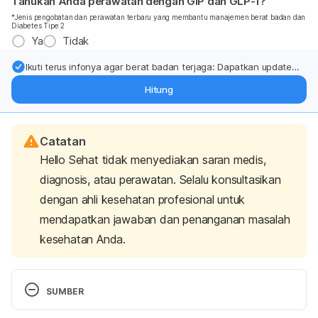
Tahukah Anda perawatan dengan GIP dan GLP-1?
*Jenis pengobatan dan perawatan terbaru yang membantu manajemen berat badan dan
Diabetes Tipe 2
Ya
Tidak
Ikuti terus infonya agar berat badan terjaga: Dapatkan update
dari pakar mengenai dukungan dan perawatan berat badan
Hitung
langsung ke inbox Anda.
Catatan
Hello Sehat tidak menyediakan saran medis,
diagnosis, atau perawatan. Selalu konsultasikan
dengan ahli kesehatan profesional untuk
mendapatkan jawaban dan penanganan masalah
kesehatan Anda.
SUMBER
Rescue, Saf. (2021). What About Cats and Bread, 