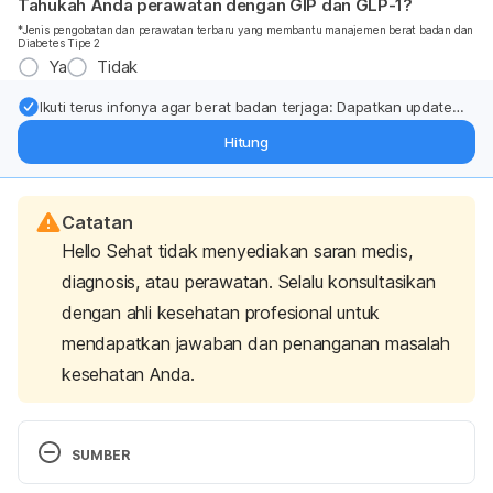
Tahukah Anda perawatan dengan GIP dan GLP-1?
*Jenis pengobatan dan perawatan terbaru yang membantu manajemen berat badan dan
Diabetes Tipe 2
Ya
Tidak
Ikuti terus infonya agar berat badan terjaga: Dapatkan update
dari pakar mengenai dukungan dan perawatan berat badan
Hitung
langsung ke inbox Anda.
Catatan
Hello Sehat tidak menyediakan saran medis,
diagnosis, atau perawatan. Selalu konsultasikan
dengan ahli kesehatan profesional untuk
mendapatkan jawaban dan penanganan masalah
kesehatan Anda.
SUMBER