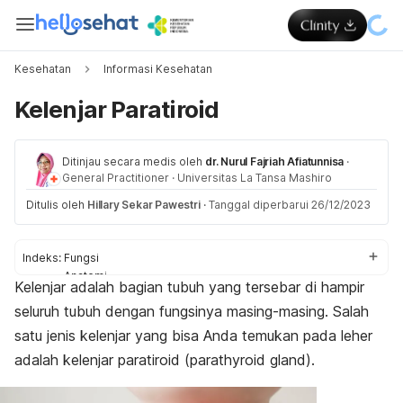
Kesehatan
Informasi Kesehatan
Kelenjar Paratiroid
Ditinjau secara medis oleh
dr. Nurul Fajriah Afiatunnisa
·
General Practitioner
·
Universitas La Tansa Mashiro
Ditulis oleh
Hillary Sekar Pawestri
·
Tanggal diperbarui 26/12/2023
Indeks:
Fungsi
Anatomi
Kelenjar
adalah bagian tubuh yang tersebar di hampir
Gangguan
seluruh tubuh dengan fungsinya masing-masing. Salah
satu jenis kelenjar yang bisa Anda temukan pada leher
adalah kelenjar paratiroid (
parathyroid gland
).