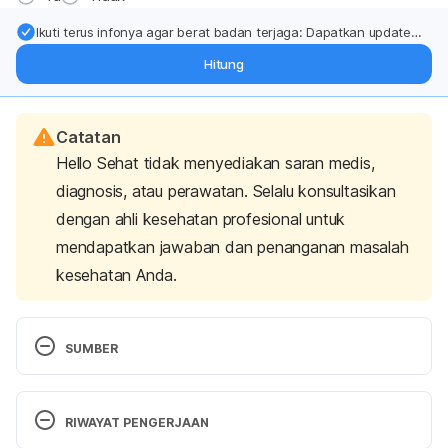
Ikuti terus infonya agar berat badan terjaga: Dapatkan update
dari pakar mengenai dukungan dan perawatan berat badan
Hitung
langsung ke inbox Anda.
Catatan
Hello Sehat tidak menyediakan saran medis,
diagnosis, atau perawatan. Selalu konsultasikan
dengan ahli kesehatan profesional untuk
mendapatkan jawaban dan penanganan masalah
kesehatan Anda.
SUMBER
Throat and Esophagus.
 (2022). MSD Manual 
Consumer Version. Retrieved November 8, 2023, 
RIWAYAT PENGERJAAN
from 