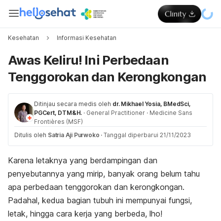
Kesehatan
Informasi Kesehatan
Awas Keliru! Ini Perbedaan
Tenggorokan dan Kerongkongan
Ditinjau secara medis oleh
dr. Mikhael Yosia, BMedSci,
PGCert, DTM&H.
·
General Practitioner
·
Medicine Sans
Frontières (MSF)
Ditulis oleh
Satria Aji Purwoko
·
Tanggal diperbarui 21/11/2023
Karena letaknya yang berdampingan dan
penyebutannya yang mirip, banyak orang belum tahu
apa perbedaan tenggorokan dan kerongkongan.
Padahal, kedua bagian tubuh ini mempunyai fungsi,
letak, hingga cara kerja yang berbeda,
lho
!