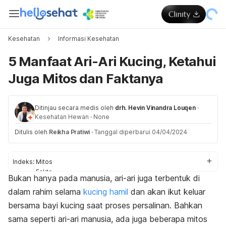
Kesehatan
Informasi Kesehatan
5 Manfaat Ari-Ari Kucing, Ketahui
Juga Mitos dan Faktanya
Ditinjau secara medis oleh
drh. Hevin Vinandra Louqen
·
Kesehatan Hewan
·
None
Ditulis oleh
Reikha Pratiwi
·
Tanggal diperbarui 04/04/2024
Indeks:
Mitos
Fakta
Bukan hanya pada manusia, ari-ari juga terbentuk di
Manfaat
dalam rahim selama
kucing hamil
dan akan ikut keluar
Pantangan
bersama bayi kucing saat proses persalinan. Bahkan
sama seperti ari-ari manusia, ada juga beberapa mitos