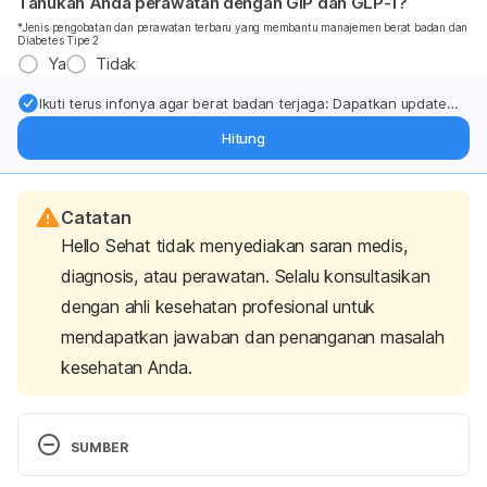
Tahukah Anda perawatan dengan GIP dan GLP-1?
*Jenis pengobatan dan perawatan terbaru yang membantu manajemen berat badan dan
Diabetes Tipe 2
Ya
Tidak
Ikuti terus infonya agar berat badan terjaga: Dapatkan update
dari pakar mengenai dukungan dan perawatan berat badan
Hitung
langsung ke inbox Anda.
Catatan
Hello Sehat tidak menyediakan saran medis,
diagnosis, atau perawatan. Selalu konsultasikan
dengan ahli kesehatan profesional untuk
mendapatkan jawaban dan penanganan masalah
kesehatan Anda.
SUMBER