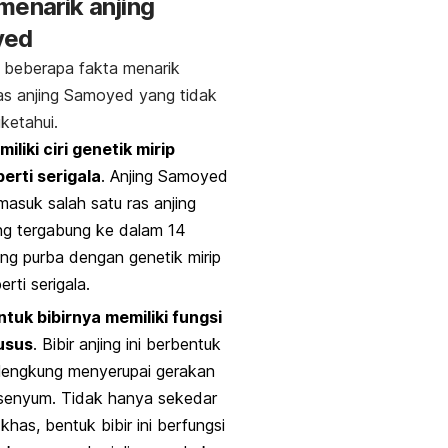
menarik anjing
yed
ni beberapa fakta menarik
as anjing Samoyed yang tidak
ketahui.
iliki ciri genetik mirip
erti serigala
. Anjing Samoyed
masuk salah satu ras anjing
ng tergabung ke dalam 14
ing purba dengan genetik mirip
erti serigala.
tuk bibirnya memiliki fungsi
usus
. Bibir anjing ini berbentuk
lengkung menyerupai gerakan
rsenyum. Tidak hanya sekedar
i khas, bentuk bibir ini berfungsi