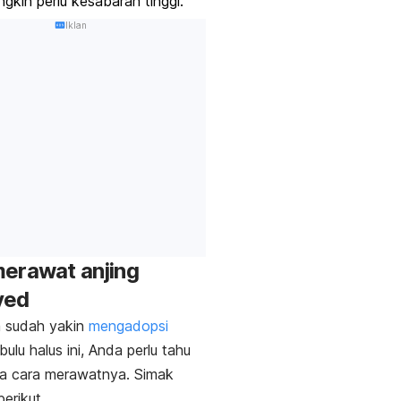
gkin perlu kesabaran tinggi.
Iklan
erawat anjing
yed
a sudah yakin
mengadopsi
ulu halus ini, Anda perlu tahu
a cara merawatnya. Simak
erikut.