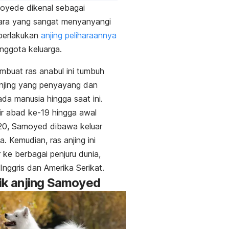
oyede dikenal sebagai
ra yang sangat menyanyangi
erlakukan
anjing peliharaannya
nggota keluarga.
embuat ras anabul ini tumbuh
njing yang penyayang dan
ada manusia hingga saat ini.
r abad ke-19 hingga awal
20, Samoyed dibawa keluar
ia. Kemudian, ras anjing ini
ke berbagai penjuru dunia,
Inggris dan Amerika Serikat.
isik anjing Samoyed