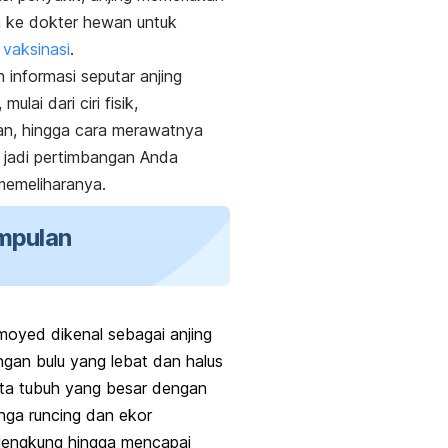
n ke dokter hewan untuk
n
vaksinasi
.
h informasi seputar anjing
ulai dari ciri fisik,
an, hingga cara merawatnya
 jadi pertimbangan Anda
memeliharanya.
mpulan
oyed dikenal sebagai anjing
gan bulu yang lebat dan halus
ta tubuh yang besar dengan
inga runcing dan ekor
lengkung hingga mencapai