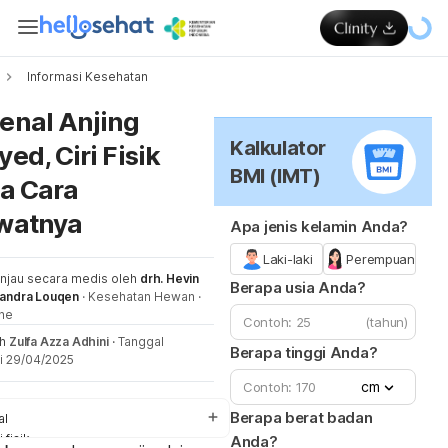
Informasi Kesehatan
Me
nal Anjing
Kalkulator
ed, Ciri Fisik
BMI (IMT)
a Cara
watnya
Apa jenis kelamin Anda?
Laki-laki
Perempuan
injau secara medis oleh
drh. Hevin
Berapa usia Anda?
nandra Louqen
·
Kesehatan Hewan
·
ne
(tahun)
eh
Zulfa Azza Adhini
·
Tanggal
Berapa tinggi Anda?
i 29/04/2025
cm
Berapa berat badan
al
i fisik
Anda?