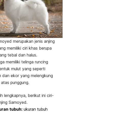
moyed merupakan jenis anjing
ang memiliki ciri khas berupa
ang tebal dan halus.
ga memiliki telinga runcing
ntuk mulut yang seperti
m dan ekor yang melengkung
 atas punggung.
h lengkapnya, berikut ini ciri-
 anjing Samoyed.
uran tubuh:
ukuran tubuh