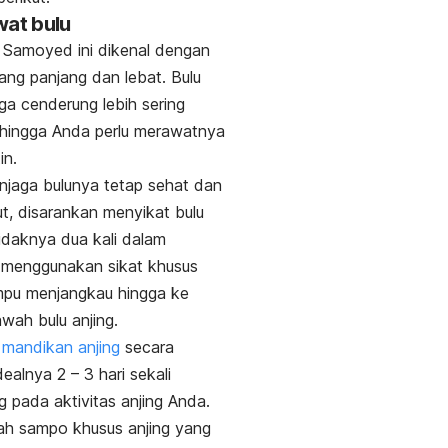
wat bulu
s Samoyed ini dikenal dengan
ang panjang dan lebat. Bulu
ga cenderung lebih sering
ehingga Anda perlu merawatnya
tin.
jaga bulunya tetap sehat dan
ut, disarankan menyikat bulu
tidaknya dua kali dalam
 menggunakan sikat khusus
pu menjangkau hingga ke
awah bulu anjing.
,
mandikan anjing
secara
dealnya 2 – 3 hari sekali
g pada aktivitas anjing Anda.
ah sampo khusus anjing yang