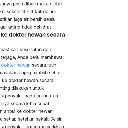
asanya perlu diberi makan lebih
kni sekitar 3 – 4 kali dalam
stikan juga air bersih selalu
gar anjing tidak dehidrasi.
 ke dokter hewan secara
emastikan kesehatan dan
a terjaga, Anda perlu membawa
e
dokter hewan
secara rutin
astikan anjing tumbuh sehat.
n ke dokter hewan secara
enting dilakukan untuk
i penyakit pada anjing dan
nya secara lebih cepat.
n anbul ke dokter hewan
a setiap setahun sekali. Selain
i penyakit, anjing memerlukan