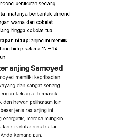
ncong berukuran sedang.
ta
: matanya berbentuk
almond
gan warna dari cokelat
ang hingga cokelat tua.
rapan hidup:
anjing ini m
emiliki
tang hidup selama 12 – 14
un.
ter anjing Samoyed
moyed memiliki kepribadian
yayang dan sangat senang
engan keluarga, termasuk
 dan hewan peliharaan lain.
esar jenis ras anjing ini
 energetik, mereka mungkin
rlari di sekitar rumah atau
i Anda kemana pun.