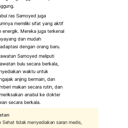
nggung.
abul ras Samoyed juga
mnya memiliki sifat yang aktif
 energik. Mereka juga terkenal
nyayang dan mudah
adaptasi dengan orang baru.
rawatan Samoyed meliputi
awatan bulu secara berkala,
nyediakan waktu untuk
gajak anjing bermain, dan
beri makan secara rutin, dan
meriksakan anabul ke dokter
wan secara berkala.
atan
o Sehat tidak menyediakan saran medis,