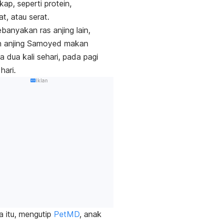
kap, seperti protein,
t, atau serat.
ebanyakan ras anjing lain,
ah anjing Samoyed makan
a dua kali sehari, pada pagi
 hari.
Iklan
 itu, mengutip
PetMD
, anak