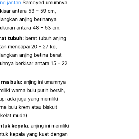
ing jantan
Samoyed umumnya
kisar antara 53 – 59 cm,
angkan anjing betinanya
ukuran antara 48 – 53 cm.
rat tubuh:
berat tubuh anjing
tan mencapai 20 – 27 kg,
angkan anjing betina berat
uhnya berkisar antara 15 – 22
rna bulu:
anjing ini umumnya
iliki warna bulu putih bersih,
api ada juga yang memiliki
na bulu krem atau biskuit
kelat muda).
ntuk kepala
: anjing ini memiliki
ntuk kepala yang kuat dengan