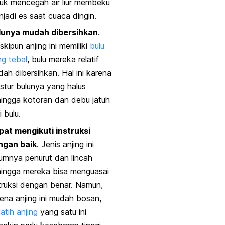
uk mencegah air liur membeku
jadi es saat cuaca dingin.
lunya mudah dibersihkan
.
kipun anjing ini memiliki
bulu
g tebal
, bulu mereka relatif
ah dibersihkan. Hal ini karena
stur bulunya yang halus
ingga kotoran dan debu jatuh
i bulu.
pat mengikuti instruksi
ngan baik
. Jenis anjing ini
mnya penurut dan lincah
hingga mereka bisa menguasai
truksi dengan benar. Namun,
ena anjing ini mudah bosan,
atih anjing
yang satu ini