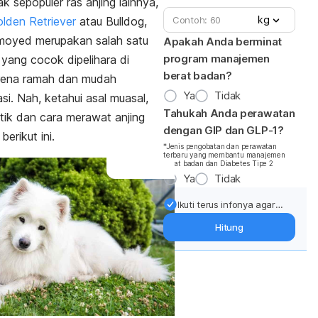
k sepopuler ras anjing lainnya,
pribadian
kg
lden Retriever
atau Bulldog,
kta menarik
ra merawat
amoyed merupakan salah satu
Apakah Anda berminat
program manajemen
g yang cocok dipelihara di
berat badan?
rena ramah dan mudah
Ya
Tidak
si.
Nah, ketahui asal muasal,
Tahukah Anda perawatan
stik dan cara merawat anjing
dengan GIP dan GLP-1?
erikut ini.
*Jenis pengobatan dan perawatan
terbaru yang membantu manajemen
berat badan dan Diabetes Tipe 2
Ya
Tidak
Ikuti terus infonya agar
berat badan terjaga:
Hitung
Dapatkan update dari
pakar mengenai dukungan
dan perawatan berat
badan langsung ke inbox
Anda.