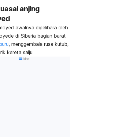
uasal anjing
yed
moyed awalnya dipelihara oleh
yede di Siberia bagian barat
buru
, menggembala rusa kutub,
ik kereta salju.
Iklan