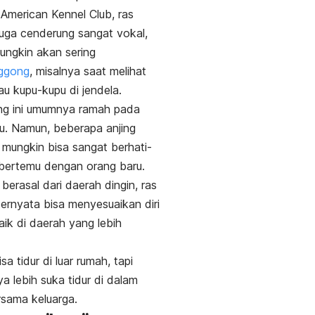
American Kennel Club, ras
i juga cenderung sangat vokal,
ngkin akan sering
ggong
, misalnya saat melihat
au kupu-kupu di jendela.
ing ini umumnya ramah pada
u. Namun, beberapa anjing
ungkin bisa sangat berhati-
 bertemu dengan orang baru.
berasal dari daerah dingin, ras
 ternyata bisa menyesuaikan diri
ik di daerah yang lebih
a tidur di luar rumah, tapi
a lebih suka tidur di dalam
sama keluarga.