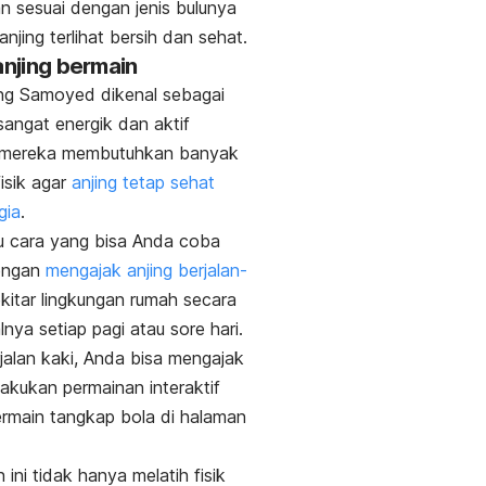
n sesuai dengan jenis bulunya
anjing terlihat bersih dan sehat.
 anjing bermain
ing Samoyed dikenal sebagai
sangat energik dan aktif
 mereka membutuhkan banyak
fisik agar
anjing tetap sehat
gia
.
u cara yang bisa Anda coba
engan
mengajak anjing berjalan-
kitar lingkungan rumah secara
alnya setiap pagi atau sore hari.
rjalan kaki, Anda bisa mengajak
lakukan permainan interaktif
ermain tangkap bola di halaman
ini tidak hanya melatih fisik