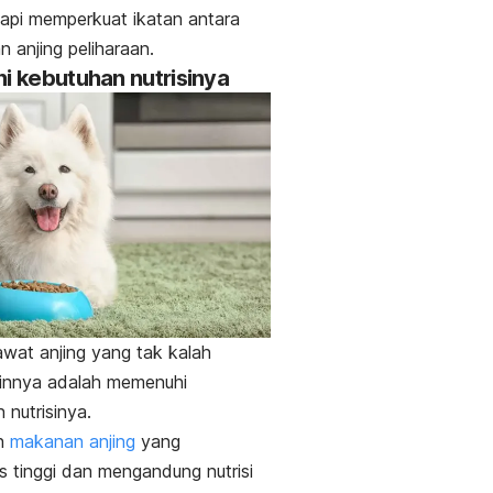
etapi memperkuat ikatan antara
an anjing peliharaan.
hi kebutuhan nutrisinya
wat anjing yang tak kalah
ainnya adalah memenuhi
 nutrisinya.
ah
makanan anjing
yang
as tinggi dan mengandung nutrisi