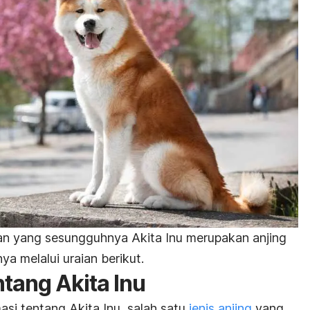
an yang sesungguhnya Akita Inu merupakan anjing
a melalui uraian berikut.
tang Akita Inu
asi tentang Akita Inu, salah satu
jenis anjing
yang