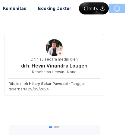
Komunitas
Booking Dokter
Ditinjau secara medis oleh
drh. Hevin Vinandra Louqen
Kesehatan Hewan · None
Ditulis oleh
Hillary Sekar Pawestri
·
Tanggal
diperbarui 29/09/2024
Iklan