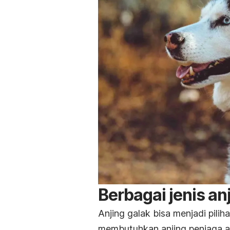
Berbagai jenis an
Anjing
galak bisa menjadi pili
membutuhkan anjing penjaga a