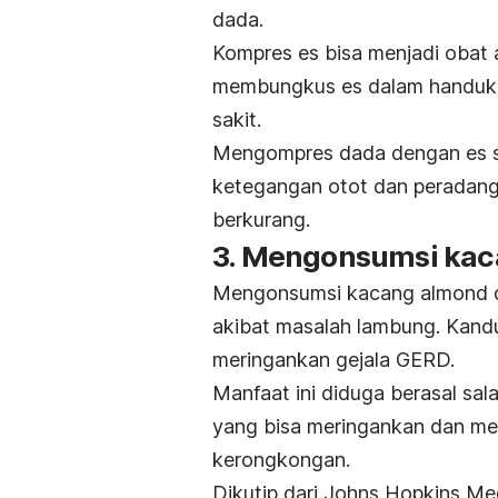
dada.
Kompres es bisa menjadi obat 
membungkus es dalam handuk b
sakit.
Mengompres dada dengan es s
ketegangan otot dan peradanga
berkurang.
3. Mengonsumsi ka
Mengonsumsi kacang
almond
akibat masalah lambung. Kand
meringankan gejala GERD.
Manfaat ini diduga berasal sa
yang bisa meringankan dan me
kerongkongan.
Dikutip dari Johns Hopkins Med