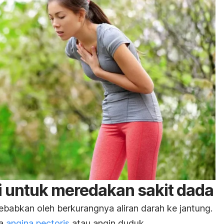
 untuk meredakan sakit dada
babkan oleh berkurangnya aliran darah ke jantung.
a
angina pectoris
atau angin duduk.