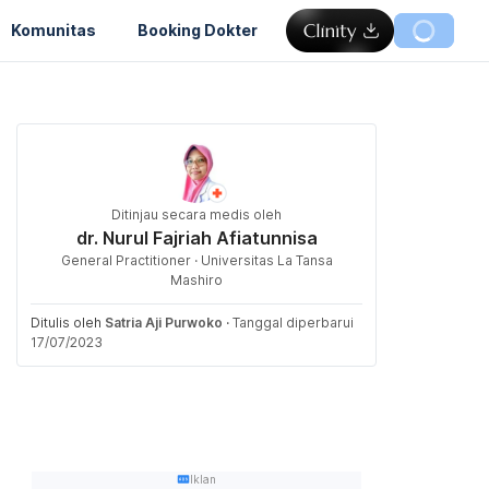
Komunitas
Booking Dokter
Ditinjau secara medis oleh
dr. Nurul Fajriah Afiatunnisa
General Practitioner · Universitas La Tansa
Mashiro
Ditulis oleh
Satria Aji Purwoko
·
Tanggal diperbarui
17/07/2023
Iklan