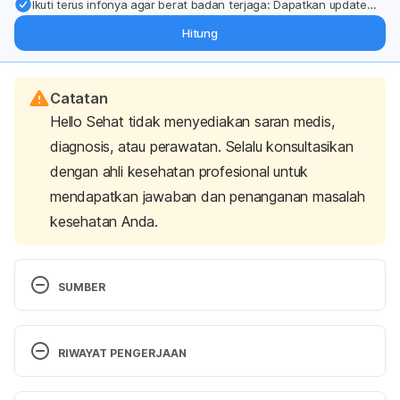
Ikuti terus infonya agar berat badan terjaga: Dapatkan update
dari pakar mengenai dukungan dan perawatan berat badan
Hitung
langsung ke inbox Anda.
Catatan
Hello Sehat tidak menyediakan saran medis,
diagnosis, atau perawatan. Selalu konsultasikan
dengan ahli kesehatan profesional untuk
mendapatkan jawaban dan penanganan masalah
kesehatan Anda.
SUMBER
professional, C. C. medical. (2022). High 
Cholesterol: Causes, Symptoms and How It Affects 
RIWAYAT PENGERJAAN
the Body. Retrieved 12 August 2024, from 
https://my.clevelandclinic.org/health/articles/11918-
Versi Terbaru