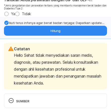
*Jenis pengobatan dan perawatan terbaru yang membantu manajemen berat badan dan
Diabetes Tipe 2
Ya
Tidak
Ikuti terus infonya agar berat badan terjaga: Dapatkan update
dari pakar mengenai dukungan dan perawatan berat badan
Hitung
langsung ke inbox Anda.
Catatan
Hello Sehat tidak menyediakan saran medis,
diagnosis, atau perawatan. Selalu konsultasikan
dengan ahli kesehatan profesional untuk
mendapatkan jawaban dan penanganan masalah
kesehatan Anda.
SUMBER
Baking soda for gout: Safety, efficacy, and 