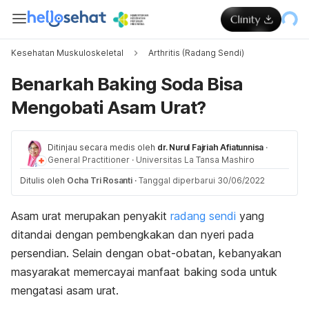
Kesehatan Muskuloskeletal
Arthritis (Radang Sendi)
Benarkah Baking Soda Bisa
Mengobati Asam Urat?
Ditinjau secara medis oleh
dr. Nurul Fajriah Afiatunnisa
·
General Practitioner
·
Universitas La Tansa Mashiro
Ditulis oleh
Ocha Tri Rosanti
·
Tanggal diperbarui 30/06/2022
Asam urat merupakan penyakit
radang sendi
yang
ditandai dengan pembengkakan dan nyeri pada
persendian. Selain dengan obat-obatan, kebanyakan
masyarakat memercayai manfaat
baking soda
untuk
mengatasi asam urat.