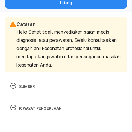
Hitung
langsung ke inbox Anda.
Catatan
Hello Sehat tidak menyediakan saran medis,
diagnosis, atau perawatan. Selalu konsultasikan
dengan ahli kesehatan profesional untuk
mendapatkan jawaban dan penanganan masalah
kesehatan Anda.
SUMBER
Lupus in Women. (2022). Centers for Disease 
Control and Prevention. Retrieved 23 April 2024, 
RIWAYAT PENGERJAAN
from 
https://www.cdc.gov/lupus/basics/women.htm#Sou
Versi Terbaru
rce2