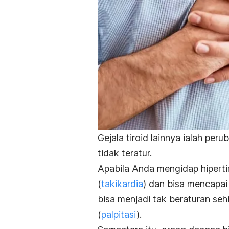
Gejala tiroid lainnya ialah per
tidak teratur.
Apabila Anda mengidap hipertir
(
takikardia
) dan bisa mencapai 
bisa menjadi tak beraturan seh
(
palpitasi
).