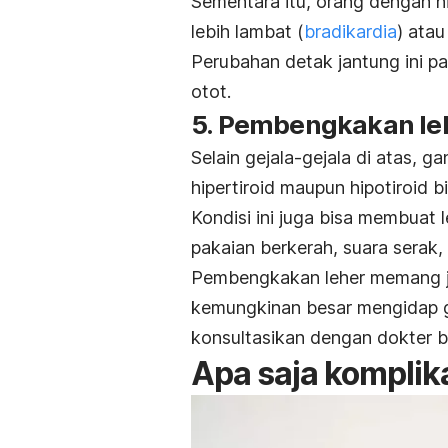
Sementara itu, orang dengan hi
lebih lambat (
bradikardia
) atau
Perubahan detak jantung ini p
otot.
5. Pembengkakan le
Selain gejala-gejala di atas, g
hipertiroid maupun hipotiroid 
Kondisi ini juga bisa membuat
pakaian berkerah, suara serak,
Pembengkakan leher memang ja
kemungkinan besar mengidap g
konsultasikan dengan dokter b
Apa saja komplika