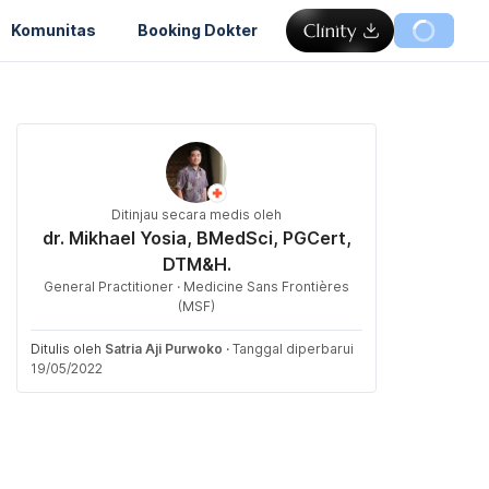
Komunitas
Booking Dokter
Ditinjau secara medis oleh
dr. Mikhael Yosia, BMedSci, PGCert,
DTM&H.
General Practitioner · Medicine Sans Frontières
(MSF)
Ditulis oleh
Satria Aji Purwoko
·
Tanggal diperbarui
19/05/2022