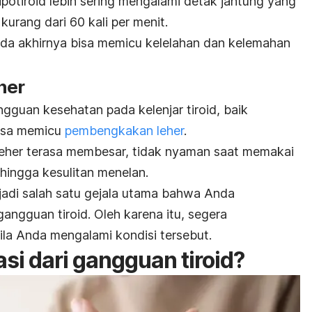
potiroid lebih sering mengalami detak jantung yang
 kurang dari 60 kali per menit.
ada akhirnya bisa memicu kelelahan dan kelemahan
her
angguan kesehatan pada kelenjar tiroid, baik
bisa memicu
pembengkakan leher
.
 leher terasa membesar, tidak nyaman saat memakai
 hingga kesulitan menelan.
di salah satu gejala utama bahwa Anda
angguan tiroid.
Oleh karena itu, segera
ila Anda mengalami kondisi tersebut.
si dari gangguan tiroid?