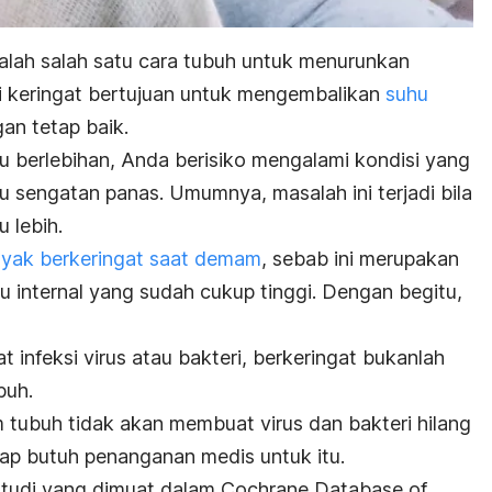
alah salah satu cara tubuh untuk menurunkan
i keringat bertujuan untuk mengembalikan
suhu
an tetap baik.
alu berlebihan, Anda berisiko mengalami kondisi yang
u sengatan panas. Umumnya, masalah ini terjadi bila
 lebih.
nyak berkeringat saat demam
, sebab ini merupakan
 internal yang sudah cukup tinggi. Dengan begitu,
infeksi virus atau bakteri, berkeringat bukanlah
buh.
m tubuh tidak akan membuat virus dan bakteri hilang
tap butuh penanganan medis untuk itu.
 studi yang dimuat dalam
Cochrane Database of