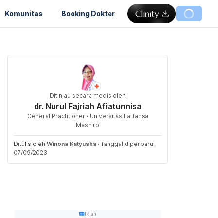
Komunitas
Booking Dokter
Ditinjau secara medis oleh
dr. Nurul Fajriah Afiatunnisa
General Practitioner · Universitas La Tansa
Mashiro
Ditulis oleh
Winona Katyusha
·
Tanggal diperbarui
07/09/2023
Iklan