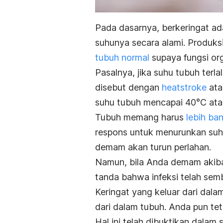
Pada dasarnya, berkeringat ad
suhunya secara alami. Produks
tubuh normal
supaya fungsi org
Pasalnya, jika suhu tubuh terl
disebut dengan
heatstroke
ata
suhu tubuh mencapai 40°C atau
Tubuh memang harus
lebih ba
respons untuk menurunkan suhu
demam akan turun perlahan.
Namun, bila Anda demam akibat 
tanda bahwa infeksi telah sem
Keringat yang keluar dari dala
dari dalam tubuh. Anda pun te
Hal ini telah dibuktikan dalam