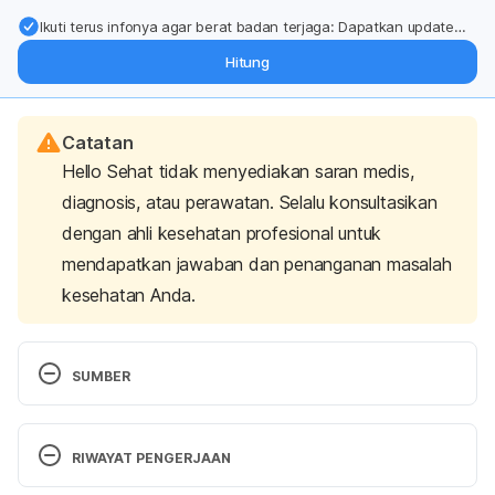
Ikuti terus infonya agar berat badan terjaga: Dapatkan update
dari pakar mengenai dukungan dan perawatan berat badan
Hitung
langsung ke inbox Anda.
Catatan
Hello Sehat tidak menyediakan saran medis,
diagnosis, atau perawatan. Selalu konsultasikan
dengan ahli kesehatan profesional untuk
mendapatkan jawaban dan penanganan masalah
kesehatan Anda.
SUMBER
Sweat. 
(2015). MedlinePlus. Retrieved March 27, 
2023, from 
https://medlineplus.gov/sweat.html
RIWAYAT PENGERJAAN