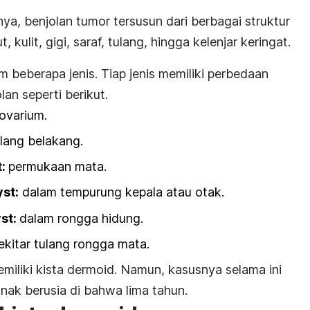
, benjolan tumor tersusun dari berbagai struktur
t, kulit, gigi, saraf, tulang, hingga kelenjar keringat.
lam beberapa jenis. Tiap jenis memiliki perbedaan
an seperti berikut.
ovarium.
ulang belakang.
t
:
permukaan mata.
yst
:
dalam tempurung kepala atau
otak.
yst
:
dalam rongga hidung.
ekitar tulang rongga mata.
iliki kista dermoid. Namun, kasusnya selama ini
nak berusia di bahwa lima tahun.