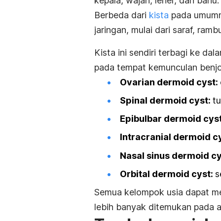
kepala, wajah, leher, dan bahu.
Berbeda dari
kista
pada umumnya
jaringan, mulai dari saraf, rambu
Kista ini sendiri terbagi ke da
pada tempat kemunculan benjol
Ovarian dermoid cyst
:
Spinal dermoid cyst
:
t
Epibulbar dermoid cys
Intracranial dermoid c
Nasal sinus dermoid c
Orbital dermoid cyst
:
s
Semua kelompok usia dapat mem
lebih banyak ditemukan pada a