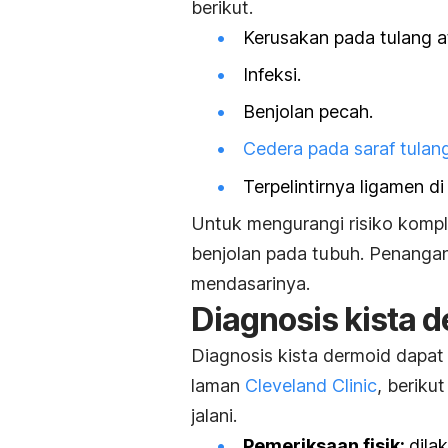
berikut.
Kerusakan pada tulang at
Infeksi.
Benjolan pecah.
Cedera pada saraf tulan
Terpelintirnya ligamen di
Untuk mengurangi risiko kompli
benjolan pada tubuh. Penangan
mendasarinya.
Diagnosis kista 
Diagnosis kista dermoid dapat 
laman
Cleveland Clinic
, berik
jalani.
Pemeriksaan fisik:
dila