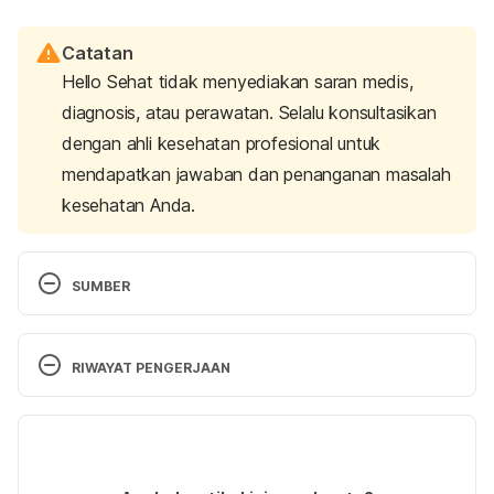
Catatan
Hello Sehat tidak menyediakan saran medis,
diagnosis, atau perawatan. Selalu konsultasikan
dengan ahli kesehatan profesional untuk
mendapatkan jawaban dan penanganan masalah
kesehatan Anda.
SUMBER
Symptoms of Endometriosis Cysts 
https://www.livestrong.com/article/170582-
RIWAYAT PENGERJAAN
symptoms-of-endometriosis-cysts/
 diakses 28 
Maret 2018.
Versi Terbaru
Medical Definition of Endometrioma 
05/11/2020
https://www.medicinenet.com/script/main/art.asp?
Ditulis oleh 
Andisa Shabrina