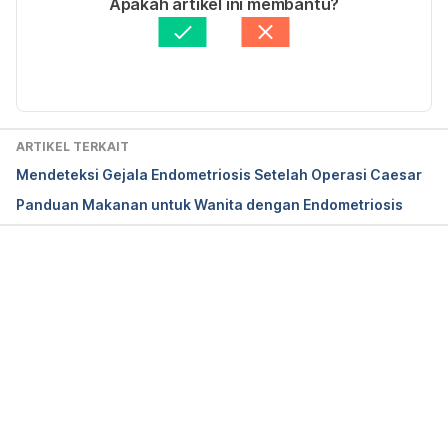
Apakah artikel ini membantu?
articlekey=89206
 diakses 28 Maret 2018.
Ditinjau secara medis oleh
dr. Damar Upahita
Diperbarui oleh: 
Irene Anindyaputri
Ovarian Endometrioma (Chocolate cysts) 
https://www.drseckin.com/ovarian-endometrioma-
chocolate-cysts
 diakses 28 Maret 2018.
ARTIKEL TERKAIT
Mendeteksi Gejala Endometriosis Setelah Operasi Caesar
Panduan Makanan untuk Wanita dengan Endometriosis
Memuat...