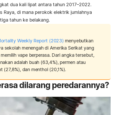
kat dua kali lipat antara tahun 2017–2022.
ris Raya, di mana perokok elektrik jumlahnya
 tiga tahun ke belakang.
ortality Weekly Report
(2023)
menyebutkan
 sekolah menengah di Amerika Serikat yang
 memilih vape berperasa.
Dari angka tersebut,
unakan adalah buah (63,4%), permen atau
nt
(27,8%), dan
menthol
(20,1%).
rasa dilarang peredarannya?