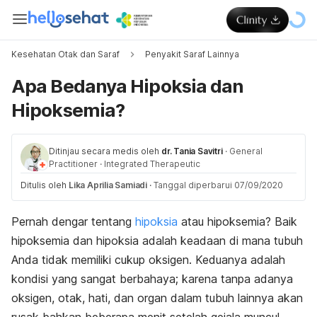
Kesehatan Otak dan Saraf
Penyakit Saraf Lainnya
Apa Bedanya Hipoksia dan
Hipoksemia?
Ditinjau secara medis oleh
dr. Tania Savitri
·
General
Practitioner
·
Integrated Therapeutic
Ditulis oleh
Lika Aprilia Samiadi
·
Tanggal diperbarui 07/09/2020
Pernah dengar tentang
hipoksia
atau hipoksemia? Baik
hipoksemia dan hipoksia adalah keadaan di mana tubuh
Anda tidak memiliki cukup oksigen. Keduanya adalah
kondisi yang sangat berbahaya; karena tanpa adanya
oksigen, otak, hati, dan organ dalam tubuh lainnya akan