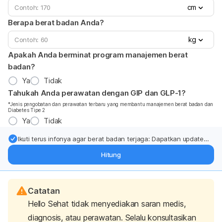
cm
Berapa berat badan Anda?
kg
Apakah Anda berminat program manajemen berat
badan?
Ya
Tidak
Tahukah Anda perawatan dengan GIP dan GLP-1?
*Jenis pengobatan dan perawatan terbaru yang membantu manajemen berat badan dan
Diabetes Tipe 2
Ya
Tidak
Ikuti terus infonya agar berat badan terjaga: Dapatkan update
dari pakar mengenai dukungan dan perawatan berat badan
Hitung
langsung ke inbox Anda.
Catatan
Hello Sehat tidak menyediakan saran medis,
diagnosis, atau perawatan. Selalu konsultasikan