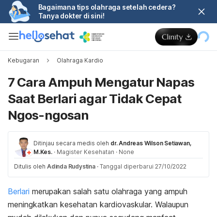
Bagaimana tips olahraga setelah cedera?
Tanya dokter di sini!
Kebugaran
Olahraga Kardio
7 Cara Ampuh Mengatur Napas
Saat Berlari agar Tidak Cepat
Ngos-ngosan
Ditinjau secara medis oleh
dr. Andreas Wilson Setiawan,
M.Kes.
·
Magister Kesehatan
·
None
Ditulis oleh
Adinda Rudystina
·
Tanggal diperbarui 27/10/2022
Berlari
merupakan salah satu olahraga yang ampuh
meningkatkan kesehatan kardiovaskular. Walaupun