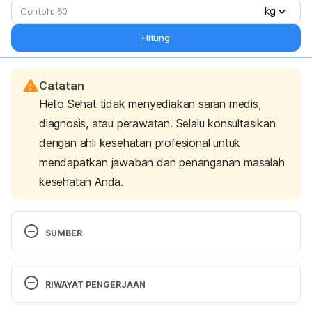
kg
Hitung
Catatan
Hello Sehat tidak menyediakan saran medis,
diagnosis, atau perawatan. Selalu konsultasikan
dengan ahli kesehatan profesional untuk
mendapatkan jawaban dan penanganan masalah
kesehatan Anda.
SUMBER
Luff, C., & Honerkamp, J. (2017). 
How to Run 
Without Getting Tired
. Verywell Fit. Retrieved 4 
RIWAYAT PENGERJAAN
September 2017, from 
https://www.verywellfit.com/how-to-run-without-
Versi Terbaru