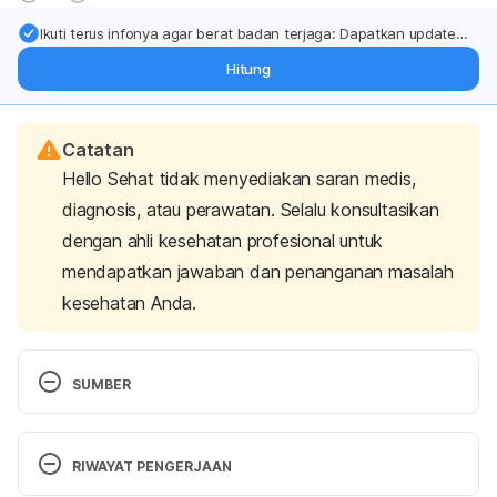
Ikuti terus infonya agar berat badan terjaga: Dapatkan update
dari pakar mengenai dukungan dan perawatan berat badan
Hitung
langsung ke inbox Anda.
Catatan
Hello Sehat tidak menyediakan saran medis,
diagnosis, atau perawatan. Selalu konsultasikan
dengan ahli kesehatan profesional untuk
mendapatkan jawaban dan penanganan masalah
kesehatan Anda.
SUMBER
5 back and neck stretches to do every day
. 
Hospital for Special Surgery. (n.d.). Retrieved 
RIWAYAT PENGERJAAN
January 30, 2023, from 