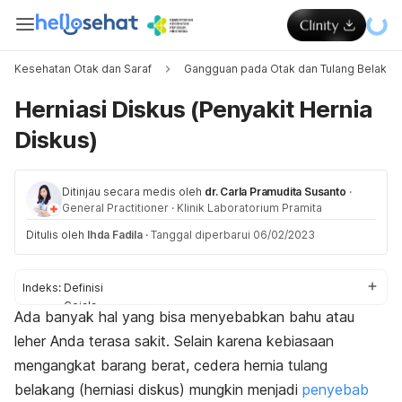
Kesehatan Otak dan Saraf
Gangguan pada Otak dan Tulang Belakan
Herniasi Diskus (Penyakit Hernia
Diskus)
Ditinjau secara medis oleh
dr. Carla Pramudita Susanto
·
General Practitioner
·
Klinik Laboratorium Pramita
Ditulis oleh
Ihda Fadila
·
Tanggal diperbarui 06/02/2023
Indeks:
Definisi
Gejala
Ada banyak hal yang bisa menyebabkan bahu atau
Penyebab
leher Anda terasa sakit. Selain karena kebiasaan
Pengobatan
Latihan peregangan
mengangkat barang berat, cedera hernia tulang
belakang (herniasi diskus) mungkin menjadi
penyebab