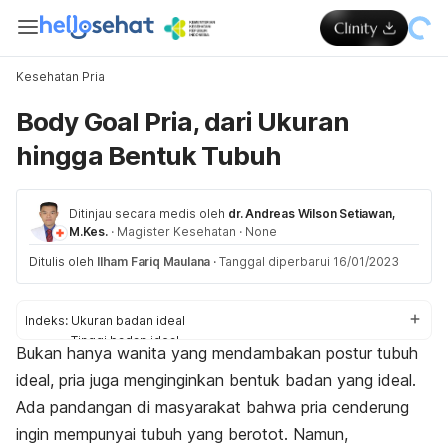
Kesehatan Pria
Body Goal Pria, dari Ukuran
hingga Bentuk Tubuh
Ditinjau secara medis oleh
dr. Andreas Wilson Setiawan,
M.Kes.
·
Magister Kesehatan
·
None
Ditulis oleh
Ilham Fariq Maulana
·
Tanggal diperbarui 16/01/2023
Indeks:
Ukuran badan ideal
Tinggi badan ideal
Bukan hanya wanita yang mendambakan postur tubuh
Berat badan ideal
ideal, pria juga menginginkan bentuk badan yang ideal.
Bentuk badan pria
Cara mendapatkan badan ideal
Ada pandangan di masyarakat bahwa pria cenderung
ingin mempunyai tubuh yang berotot. Namun,