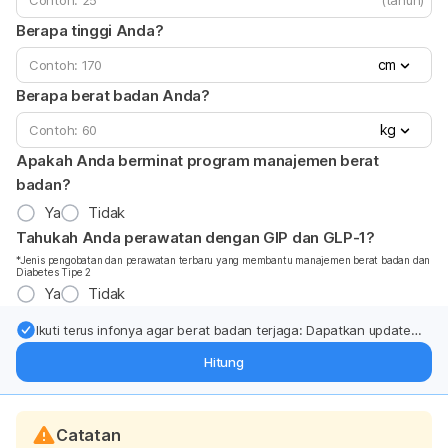
(tahun)
Berapa tinggi Anda?
cm
Berapa berat badan Anda?
kg
Apakah Anda berminat program manajemen berat
badan?
Ya
Tidak
Tahukah Anda perawatan dengan GIP dan GLP-1?
*Jenis pengobatan dan perawatan terbaru yang membantu manajemen berat badan dan
Diabetes Tipe 2
Ya
Tidak
Ikuti terus infonya agar berat badan terjaga: Dapatkan update
dari pakar mengenai dukungan dan perawatan berat badan
Hitung
langsung ke inbox Anda.
Catatan