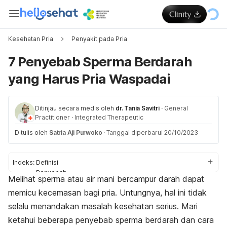
Kesehatan Pria
Penyakit pada Pria
7 Penyebab Sperma Berdarah
yang Harus Pria Waspadai
Ditinjau secara medis oleh
dr. Tania Savitri
·
General
Practitioner
·
Integrated Therapeutic
Ditulis oleh
Satria Aji Purwoko
·
Tanggal diperbarui 20/10/2023
Indeks:
Definisi
Penyebab
Melihat sperma atau air mani bercampur darah dapat
Cara mengatasi
memicu kecemasan bagi pria. Untungnya, hal ini tidak
selalu menandakan masalah kesehatan serius. Mari
ketahui beberapa penyebab sperma berdarah dan cara