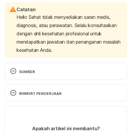
Catatan
Hello Sehat tidak menyediakan saran medis,
diagnosis, atau perawatan. Selalu konsultasikan
dengan ahli kesehatan profesional untuk
mendapatkan jawaban dan penanganan masalah
kesehatan Anda.
SUMBER
Robotically assisted prostate cancer surgery. 
Retrieved 22 September 2022, 
RIWAYAT PENGERJAAN
from 
https://www.wesley.com.au/services/robotic-
surgery/robotically-assisted-prostate-cancer-
Versi Terbaru
surgery
18/10/2022
Robotic Prostate Surgery. (2022). Retrieved 22 
Ditulis oleh 
Dwi Ratih Ramadhany
Apakah artikel ini membantu?