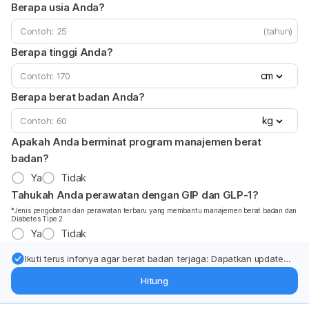
Berapa usia Anda?
(tahun)
Berapa tinggi Anda?
cm
Berapa berat badan Anda?
kg
Apakah Anda berminat program manajemen berat
badan?
Ya
Tidak
Tahukah Anda perawatan dengan GIP dan GLP-1?
*Jenis pengobatan dan perawatan terbaru yang membantu manajemen berat badan dan
Diabetes Tipe 2
Ya
Tidak
Ikuti terus infonya agar berat badan terjaga: Dapatkan update
dari pakar mengenai dukungan dan perawatan berat badan
Hitung
langsung ke inbox Anda.