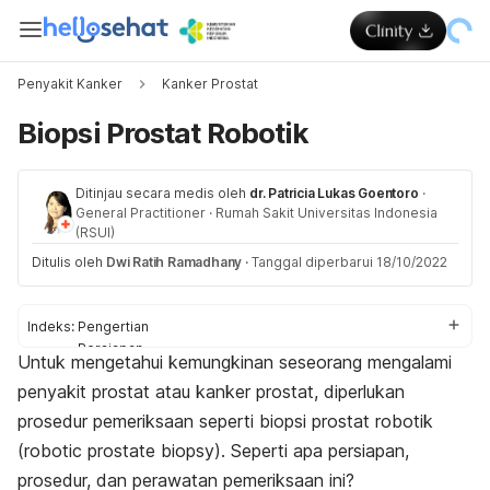
Penyakit Kanker
Kanker Prostat
Biopsi Prostat Robotik
Ditinjau secara medis oleh
dr. Patricia Lukas Goentoro
·
General Practitioner
·
Rumah Sakit Universitas Indonesia
(RSUI)
Ditulis oleh
Dwi Ratih Ramadhany
·
Tanggal diperbarui 18/10/2022
Indeks:
Pengertian
Persiapan
Untuk mengetahui kemungkinan seseorang mengalami
Prosedur
penyakit prostat
atau kanker prostat, diperlukan
Perawatan
Hasil pemeriksaan
prosedur pemeriksaan seperti biopsi prostat robotik
(
robotic prostate biopsy).
Seperti apa persiapan,
prosedur, dan perawatan pemeriksaan
ini?