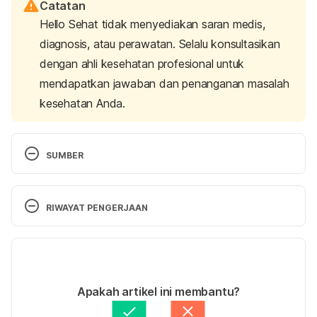
Catatan
Hello Sehat tidak menyediakan saran medis,
diagnosis, atau perawatan. Selalu konsultasikan
dengan ahli kesehatan profesional untuk
mendapatkan jawaban dan penanganan masalah
kesehatan Anda.
SUMBER
Chowdhury, A. N., & Brahma, A. (2020). Update on 
Koro research methodology. 
Indian journal of 
RIWAYAT PENGERJAAN
psychiatry
, 
62
(1), 102–104. 
https://doi.org/10.4103/psychiatry.IndianJPsychiatr
Versi Terbaru
y_183_19
07/09/2023
Ditulis oleh 
Ilham Fariq Maulana
Apakah artikel ini membantu?
Dan, A., Mondal, T., Chakraborty, K., Chaudhuri, A., 
Ditinjau secara medis oleh
dr. Andreas Wilson 