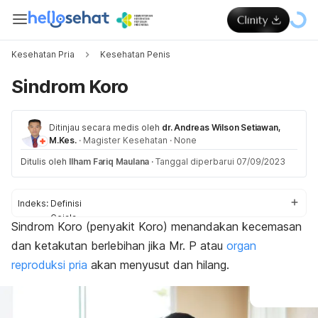
Kesehatan Pria
Kesehatan Penis
Sindrom Koro
Ditinjau secara medis oleh
dr. Andreas Wilson Setiawan,
M.Kes.
·
Magister Kesehatan
·
None
Ditulis oleh
Ilham Fariq Maulana
·
Tanggal diperbarui 07/09/2023
Indeks:
Definisi
Gejala
Sindrom Koro (penyakit Koro
)
menandakan kecemasan
Penyebab
dan ketakutan berlebihan jika Mr. P atau
organ
Diagnosis
Pengobatan
reproduksi pria
akan menyusut dan hilang.