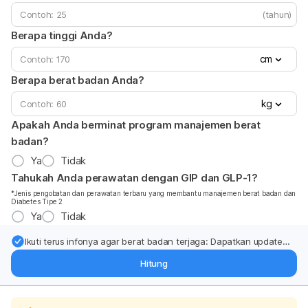
(tahun)
Berapa tinggi Anda?
cm
Berapa berat badan Anda?
kg
Apakah Anda berminat program manajemen berat
badan?
Ya
Tidak
Tahukah Anda perawatan dengan GIP dan GLP-1?
*Jenis pengobatan dan perawatan terbaru yang membantu manajemen berat badan dan
Diabetes Tipe 2
Ya
Tidak
Ikuti terus infonya agar berat badan terjaga: Dapatkan update
dari pakar mengenai dukungan dan perawatan berat badan
Hitung
langsung ke inbox Anda.