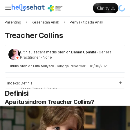
Parenting
Kesehatan Anak
Penyakit pada Anak
Treacher Collins
Ditinjau secara medis oleh
dr. Damar Upahita
·
General
Practitioner
·
None
Ditulis oleh
dr. Elita Mulyadi
·
Tanggal diperbarui 16/08/2021
Indeks:
Definisi
Tanda-Tanda & Gejala
Definisi
Penyebab
Apa itu sindrom Treacher Collins?
Faktor-Faktor Risiko
Diagnosis & Pengobatan