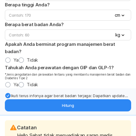
Berapa tinggi Anda?
cm
Berapa berat badan Anda?
kg
Apakah Anda berminat program manajemen berat
badan?
Ya
Tidak
Tahukah Anda perawatan dengan GIP dan GLP-1?
*Jenis pengobatan dan perawatan terbaru yang membantu manajemen berat badan dan
Diabetes Tipe 2
Ya
Tidak
Ikuti terus infonya agar berat badan terjaga: Dapatkan update
dari pakar mengenai dukungan dan perawatan berat badan
Hitung
langsung ke inbox Anda.
Catatan
Hello Sehat tidak menyediakan saran medis,