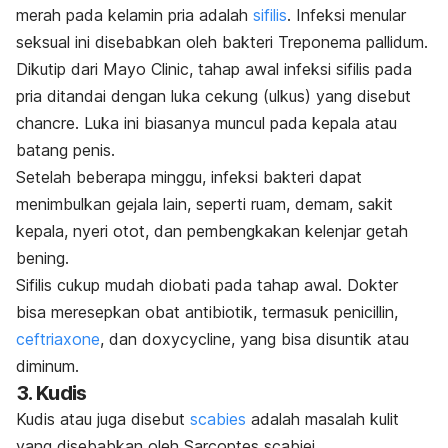
merah pada kelamin pria adalah
sifilis
. Infeksi menular
seksual ini disebabkan oleh bakteri
Treponema pallidum
.
Dikutip dari Mayo Clinic, tahap awal infeksi sifilis pada
pria ditandai dengan luka cekung (ulkus) yang disebut
chancre
. Luka ini biasanya muncul pada kepala atau
batang penis.
Setelah beberapa minggu, infeksi bakteri dapat
menimbulkan gejala lain, seperti ruam, demam, sakit
kepala, nyeri otot, dan pembengkakan kelenjar getah
bening.
Sifilis cukup mudah diobati pada tahap awal. Dokter
bisa meresepkan obat antibiotik, termasuk
penicillin
,
ceftriaxone
, dan
doxycycline
, yang bisa disuntik atau
diminum.
3. Kudis
Kudis atau juga disebut
scabies
adalah masalah kulit
yang disebabkan oleh
Sarcoptes scabiei
.