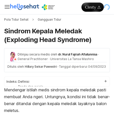
Pola Tidur Sehat
Gangguan Tidur
Sindrom Kepala Meledak
(Exploding Head Syndrome)
Ditinjau secara medis oleh
dr. Nurul Fajriah Afiatunnisa
·
General Practitioner
·
Universitas La Tansa Mashiro
Ditulis oleh
Hillary Sekar Pawestri
·
Tanggal diperbarui 04/09/2023
Indeks:
Definisi
Tanda dan gejala
Mendengar istilah medis sindrom kepala meledak pasti
Penyebab
membuat Anda ngeri. Untungnya, kondisi ini tidak benar-
Diagnosis
Pengobatan
benar ditandai dengan kepala meledak layaknya balon
meletus.