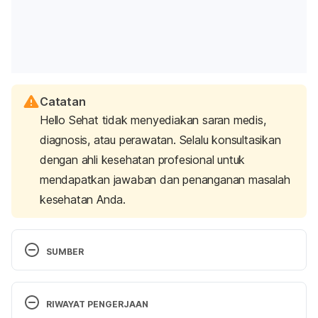
Catatan
Hello Sehat tidak menyediakan saran medis,
diagnosis, atau perawatan. Selalu konsultasikan
dengan ahli kesehatan profesional untuk
mendapatkan jawaban dan penanganan masalah
kesehatan Anda.
SUMBER
That Nagging Cough – Harvard Health Publishing. 
(2022). Retrieved 11 July 2024, from 
RIWAYAT PENGERJAAN
https://www.health.harvard.edu/staying-