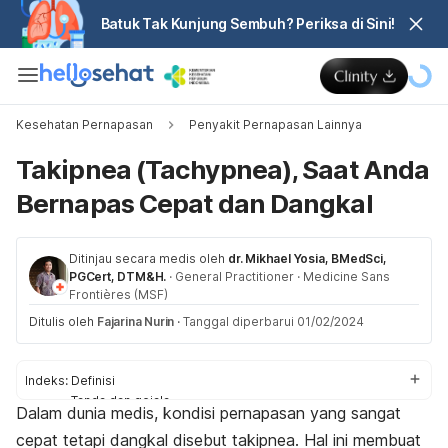
Batuk Tak Kunjung Sembuh? Periksa di Sini!
Kesehatan Pernapasan
Penyakit Pernapasan Lainnya
Takipnea (Tachypnea), Saat Anda
Bernapas Cepat dan Dangkal
Ditinjau secara medis oleh
dr. Mikhael Yosia, BMedSci,
PGCert, DTM&H.
·
General Practitioner
·
Medicine Sans
Frontières (MSF)
Ditulis oleh
Fajarina Nurin
·
Tanggal diperbarui 01/02/2024
Indeks:
Definisi
Tanda dan gejala
Dalam dunia medis, kondisi pernapasan yang sangat
Penyebab
cepat tetapi dangkal disebut takipnea. Hal ini membuat
Diagnosis