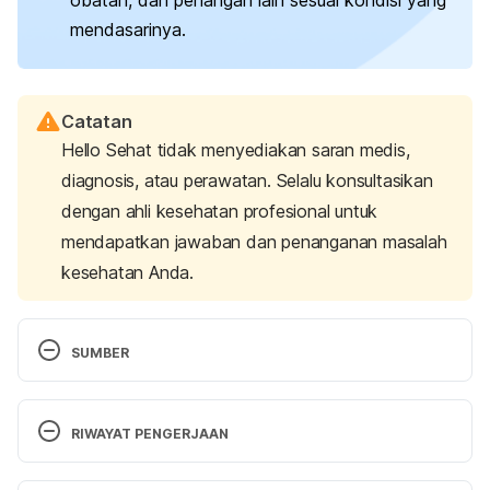
mendasarinya.
Catatan
Hello Sehat tidak menyediakan saran medis,
diagnosis, atau perawatan. Selalu konsultasikan
dengan ahli kesehatan profesional untuk
mendapatkan jawaban dan penanganan masalah
kesehatan Anda.
SUMBER
Tachypnea (Tachypneic): Symptoms & Causes. 
(2022). Cleveland Clinic. Retrieved January 25, 
RIWAYAT PENGERJAAN
2024, from 
https://my.clevelandclinic.org/health/symptoms/241
Versi Terbaru