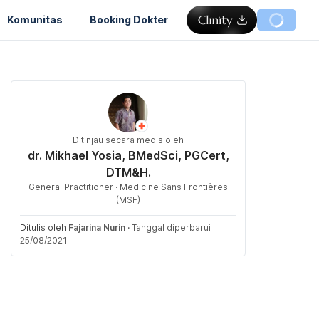
Komunitas
Booking Dokter
Ditinjau secara medis oleh
dr. Mikhael Yosia, BMedSci, PGCert,
DTM&H.
General Practitioner · Medicine Sans Frontières
(MSF)
Ditulis oleh
Fajarina Nurin
·
Tanggal diperbarui
25/08/2021