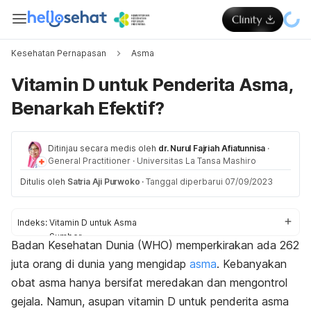
Kesehatan Pernapasan
Asma
Vitamin D untuk Penderita Asma,
Benarkah Efektif?
Ditinjau secara medis oleh
dr. Nurul Fajriah Afiatunnisa
·
General Practitioner
·
Universitas La Tansa Mashiro
Ditulis oleh
Satria Aji Purwoko
·
Tanggal diperbarui 07/09/2023
Indeks:
Vitamin D untuk Asma
Sumber
Badan Kesehatan Dunia (WHO) memperkirakan ada 262
Vitamin lainnya
juta orang di dunia yang mengidap
asma
. Kebanyakan
obat asma hanya bersifat meredakan dan mengontrol
gejala. Namun, asupan vitamin D untuk penderita asma