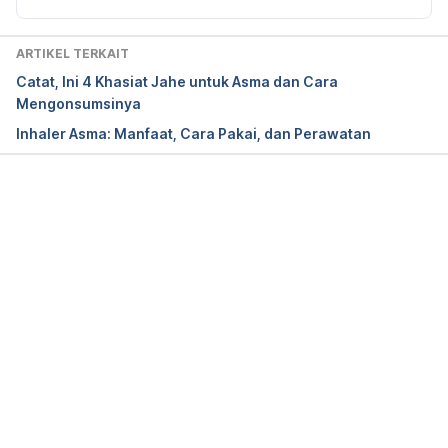
Vitamin D and Food Allergy
. American Academy of 
Allergy, Asthma & Immunology. (2020). Retrieved 7 
ARTIKEL TERKAIT
August 2023, from 
https://www.aaaai.org/Tools-
Catat, Ini 4 Khasiat Jahe untuk Asma dan Cara
for-the-Public/Conditions-Library/Allergies/vitamin-
Mengonsumsinya
d-food-allergy
Inhaler Asma: Manfaat, Cara Pakai, dan Perawatan
How to Get More Vitamin D From Your Food
. 
Cleveland Clinic. (2019). Retrieved 7 August 2023, 
from 
https://health.clevelandclinic.org/how-to-get-
Memuat...
more-vitamin-d-from-your-food/
Cukup vitamin D dan sinar matahari agar mencapai 
kepadatan tulang yang optimal
. Kementerian 
Kesehatan Republik Indonesia. (2018). Retrieved 7 
August 2023, from 
http://p2ptm.kemkes.go.id/infographic-
p2ptm/penyakit-gangguan-metabolik/cukup-
vitamin-d-dan-sinar-matahari-agar-mencapai-