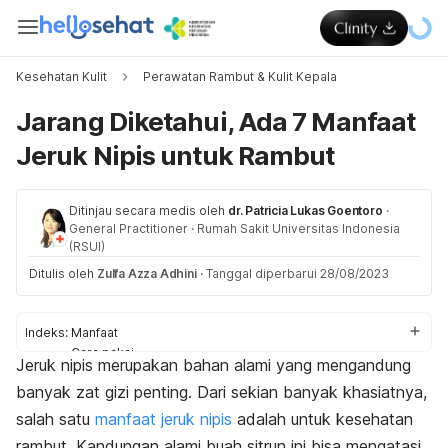
Kesehatan Kulit
Perawatan Rambut & Kulit Kepala
Jarang Diketahui, Ada 7 Manfaat
Jeruk Nipis untuk Rambut
Ditinjau secara medis oleh
dr. Patricia Lukas Goentoro
·
General Practitioner
·
Rumah Sakit Universitas Indonesia
(RSUI)
Ditulis oleh
Zulfa Azza Adhini
·
Tanggal diperbarui 28/08/2023
Indeks:
Manfaat
Cara pakai
Jeruk nipis merupakan bahan alami yang mengandung
Efek samping
banyak zat gizi penting. Dari sekian banyak khasiatnya,
salah satu
manfaat jeruk nipis
adalah untuk kesehatan
rambut. Kandungan alami buah sitrun ini bisa mengatasi