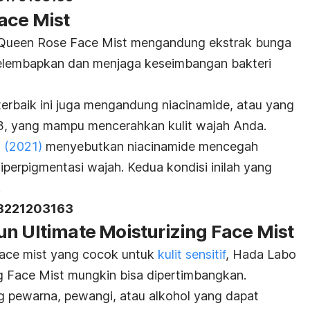
ace Mist
 Queen Rose Face Mist mengandung ekstrak bunga
lembapkan dan menjaga keseimbangan bakteri
terbaik ini juga mengandung
niacinamide,
atau yang
B3, yang mampu mencerahkan kulit wajah Anda.
s
(2021)
menyebutkan
niacinamide
mencegah
iperpigmentasi wajah. Kedua kondisi inilah yang
.
18221203163
un Ultimate Moisturizing Face Mist
ace mist
yang cocok untuk
kulit sensitif
, Hada Labo
g Face Mist mungkin bisa dipertimbangkan.
g pewarna, pewangi, atau alkohol yang dapat