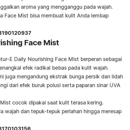
inggalkan aroma yang mengganggu pada wajah.
ra Face Mist bisa membuat kulit Anda lembap
18190120937
rishing Face Mist
ur-E Daily Nourishing Face Mist berperan sebagai
angkal efek radikal bebas pada kulit wajah.
ini juga mengandung ekstrak bunga persik dan lidah
i dari efek buruk polusi serta paparan sinar UVA
ist cocok dipakai saat kulit terasa kering.
a wajah dan tepuk-tepuk perlahan hingga meresap
18170103156