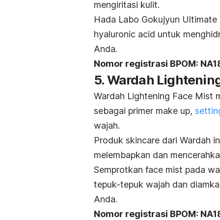
mengiritasi kulit.
Hada Labo Gokujyun Ultimate M
hyaluronic acid
untuk menghidr
Anda.
Nomor registrasi BPOM: NA
5. Wardah Lightenin
Wardah Lightening Face Mist me
sebagai primer
make up
,
settin
wajah.
Produk
skincare
dari Wardah i
melembapkan dan mencerahkan 
Semprotkan
face mist
pada waj
tepuk-tepuk wajah dan diamka
Anda.
Nomor registrasi BPOM: NA