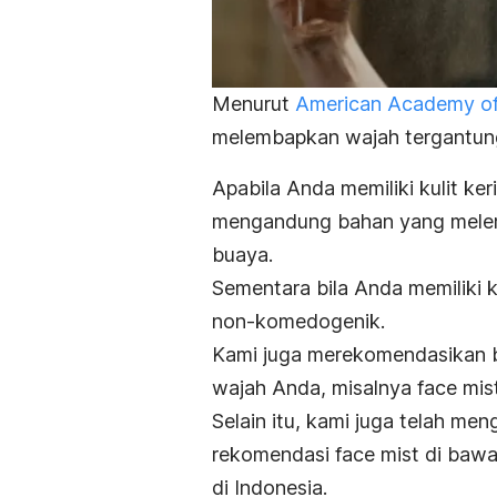
Menurut
American Academy o
melembapkan wajah tergantung 
Apabila Anda memiliki kulit k
mengandung bahan yang melemb
buaya.
Sementara bila Anda memiliki k
non-komedogenik
.
Kami juga merekomendasikan b
wajah Anda, misalnya
face mis
Selain itu, kami juga telah m
rekomendasi
face mist
di bawah
di Indonesia.