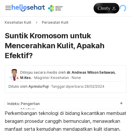
Kesehatan Kulit
Perawatan Kulit
Suntik Kromosom untuk
Mencerahkan Kulit, Apakah
Efektif?
Ditinjau secara medis oleh
dr. Andreas Wilson Setiawan,
M.Kes.
·
Magister Kesehatan
·
None
Ditulis oleh
Aprinda Puji
·
Tanggal diperbarui 28/02/2024
Indeks:
Pengertian
Manfaat
Perkembangan teknologi di bidang kecantikan membuat
Prosedur
beragam prosedur canggih bermunculan, menawarkan
Risiko
manfaat serta kemudahan mendapatkan kulit idaman.