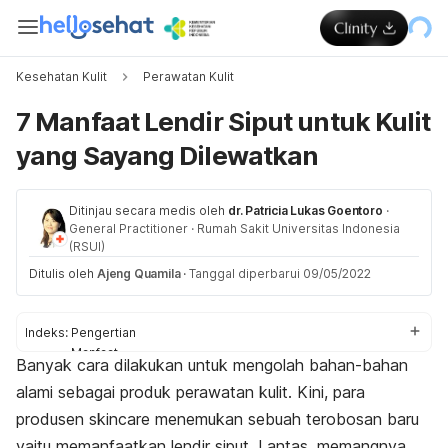
Kesehatan Kulit
Perawatan Kulit
7 Manfaat Lendir Siput untuk Kulit
yang Sayang Dilewatkan
Ditinjau secara medis oleh
dr. Patricia Lukas Goentoro
·
General Practitioner
·
Rumah Sakit Universitas Indonesia
(RSUI)
Ditulis oleh
Ajeng Quamila
·
Tanggal diperbarui 09/05/2022
Indeks:
Pengertian
Manfaat
Banyak cara dilakukan untuk mengolah bahan-bahan
Efek samping
alami sebagai produk perawatan kulit. Kini, para
Cara penggunaan
produsen
skincare
menemukan sebuah terobosan baru
yaitu memanfaatkan lendir siput. Lantas, memangnya