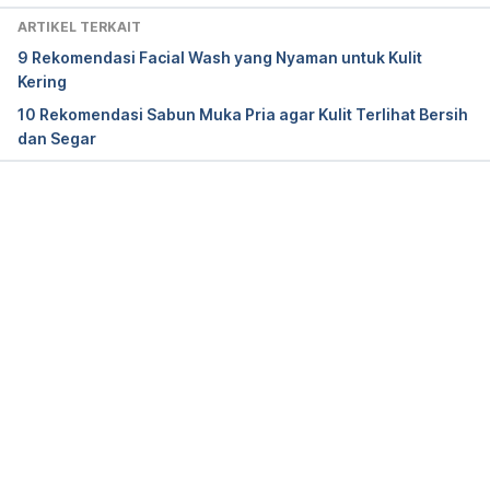
Safety Evaluation of Polyethylene Glycol (PEG) 
ARTIKEL TERKAIT
Compounds for Cosmetic Use. Retrieved 1 August 
9 Rekomendasi Facial Wash yang Nyaman untuk Kulit
2025, from 
Kering
https://doi.org/10.5487%2FTR.2015.31.2.105
10 Rekomendasi Sabun Muka Pria agar Kulit Terlihat Bersih
dan Segar
Treatments for Sensitive Skin. In: Honari G. 
Andersen RM. Maibach HI (ed.) Sensitive Skin 
Syndrome, Second Edition. Retrieved 1 August, 
from http://dx.doi.org/10.1201/9781315121048-25
Memuat...
Sensitive skin
. (n.d.). DermNet | Dermatology 
Resource. Retrieved 1 August 2025, from 
https://dermnetnz.org/topics/sensitive-skin#