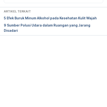
How does air pollution affect your skin?. Retrieved 
ARTIKEL TERKAIT
24 August 2023, from 
https://airly.org/en/how-
5 Efek Buruk Minum Alkohol pada Kesehatan Kulit Wajah
does-air-pollution-affect-your-skin/
9 Sumber Polusi Udara dalam Ruangan yang Jarang
Disadari
Araviiskaia, E., Berardesca, E., Bieber, T., Gontijo, 
G., Sanchez Viera, M., & Marrot, L. et al. (2019). 
The impact of airborne pollution on skin. 
Journal Of 
The European Academy Of Dermatology And 
Memuat...
Venereology
, 
33
(8), 1496-1505. doi: 
10.1111/jdv.15583
Fadadu, R., Abuabara, K., Balmes, J., Hanifin, J., & 
Wei, M. (2023). Air Pollution and Atopic Dermatitis, 
from Molecular Mechanisms to Population-Level 
Evidence: A Review. 
International Journal Of 
Environmental Research And Public Health
, 
20
(3), 
2526. doi: 10.3390/ijerph20032526