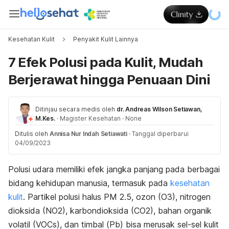
Kesehatan Kulit
Penyakit Kulit Lainnya
7 Efek Polusi pada Kulit, Mudah
Berjerawat hingga Penuaan Dini
Ditinjau secara medis oleh
dr. Andreas Wilson Setiawan,
M.Kes.
·
Magister Kesehatan
·
None
Ditulis oleh
Annisa Nur Indah Setiawati
·
Tanggal diperbarui
04/09/2023
Polusi udara memiliki efek jangka panjang pada berbagai
bidang kehidupan manusia, termasuk pada
kesehatan
kulit
. P
artikel polusi halus PM 2.5, ozon (O3), nitrogen
dioksida (NO2), karbondioksida (CO2), bahan organik
volatil (VOCs), dan timbal (Pb) bisa merusak sel-sel kulit