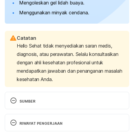
Mengoleskan gel lidah buaya.
Menggunakan minyak cendana.
Catatan
Hello Sehat tidak menyediakan saran medis,
diagnosis, atau perawatan. Selalu konsultasikan
dengan ahli kesehatan profesional untuk
mendapatkan jawaban dan penanganan masalah
kesehatan Anda.
SUMBER
Prickly Heat. (n.d.). Cedars Sinai. Retrieved 17 
January 2025 from https://www.cedars-
RIWAYAT PENGERJAAN
sinai.org/health-library/diseases-and-
conditions/p/prickly-heat.html
Versi Terbaru