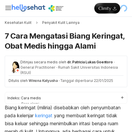
Kesehatan Kulit
Penyakit Kulit Lainnya
7 Cara Mengatasi Biang Keringat,
Obat Medis hingga Alami
Ditinjau secara medis oleh
dr. Patricia Lukas Goentoro
·
General Practitioner
·
Rumah Sakit Universitas Indonesia
(RSUI)
Ditulis oleh
Winona Katyusha
·
Tanggal diperbarui 22/01/2025
Indeks:
Cara medis
Cara alami
Biang keringat (miliria) disebabkan oleh penyumbatan
Hal yang perlu diperhatikan
pada kelenjar
keringat
yang membuat keringat tidak
bisa keluar sehingga menimbulkan iritasi berupa ruam
merah di kulit. Untungnya, ada berbagai cara untuk