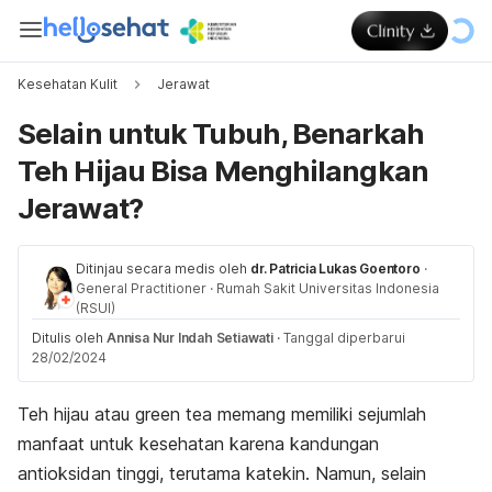
Kesehatan Kulit
Jerawat
Selain untuk Tubuh, Benarkah
Teh Hijau Bisa Menghilangkan
Jerawat?
Ditinjau secara medis oleh
dr. Patricia Lukas Goentoro
·
General Practitioner
·
Rumah Sakit Universitas Indonesia
(RSUI)
Ditulis oleh
Annisa Nur Indah Setiawati
·
Tanggal diperbarui
28/02/2024
Teh hijau atau
green tea
memang memiliki sejumlah
manfaat untuk kesehatan karena kandungan
antioksidan tinggi, terutama katekin. Namun, selain