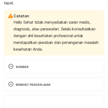
tepat.
Catatan
Hello Sehat tidak menyediakan saran medis,
diagnosis, atau perawatan. Selalu konsultasikan
dengan ahli kesehatan profesional untuk
mendapatkan jawaban dan penanganan masalah
kesehatan Anda.
SUMBER
Vaughn, A. R., Branum, A., & Sivamani, R. K. (2016). 
Effects of Turmeric (Curcuma longa) on Skin 
RIWAYAT PENGERJAAN
Health: A Systematic Review of the Clinical 
Evidence. Phytotherapy research : PTR, 30(8), 
Versi Terbaru
1243–1264. 
https://doi.org/10.1002/ptr.5640
. 
Retrieved 2 October 2020. 
03/03/2021