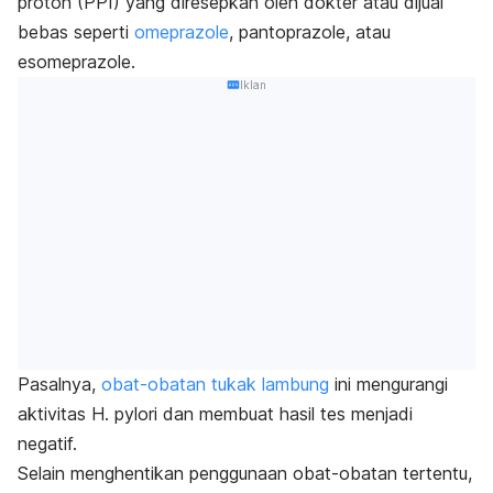
proton (PPI) yang diresepkan oleh dokter atau dijual
bebas seperti
omeprazole
,
pantoprazole
, atau
esomeprazole
.
Iklan
Pasalnya,
obat-obatan tukak lambung
ini mengurangi
aktivitas
H. pylori
dan membuat hasil tes menjadi
negatif.
Selain menghentikan penggunaan obat-obatan tertentu,