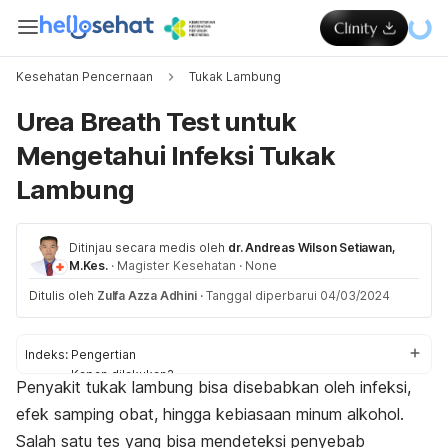
Kesehatan Pencernaan
Tukak Lambung
Urea Breath Test untuk
Mengetahui Infeksi Tukak
Lambung
Ditinjau secara medis oleh
dr. Andreas Wilson Setiawan,
M.Kes.
·
Magister Kesehatan
·
None
Ditulis oleh
Zulfa Azza Adhini
·
Tanggal diperbarui 04/03/2024
Indeks:
Pengertian
Kapan dilakukan?
Penyakit tukak lambung bisa disebabkan oleh infeksi,
Tahapan prosedur
efek samping obat, hingga kebiasaan minum alkohol.
Hasil
Efek samping
Salah satu tes yang bisa mendeteksi penyebab