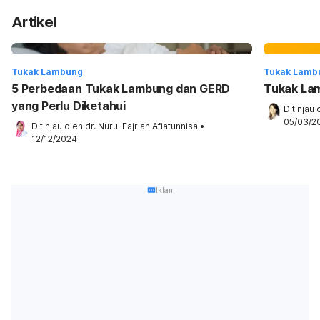
Artikel
Tukak Lambung
Tukak Lamb
5 Perbedaan Tukak Lambung dan GERD
Tukak La
yang Perlu Diketahui
Ditinjau 
05/03/2
Ditinjau oleh 
dr. Nurul Fajriah Afiatunnisa
•
12/12/2024
Iklan