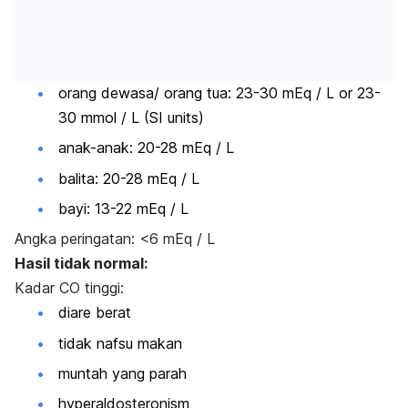
orang dewasa/ orang tua: 23-30 mEq / L or 23-
30 mmol / L (SI units)
anak-anak: 20-28 mEq / L
balita: 20-28 mEq / L
bayi: 13-22 mEq / L
Angka peringatan: <6 mEq / L
Hasil tidak normal:
Kadar CO tinggi:
diare berat
tidak nafsu makan
muntah yang parah
hyperaldosteronism