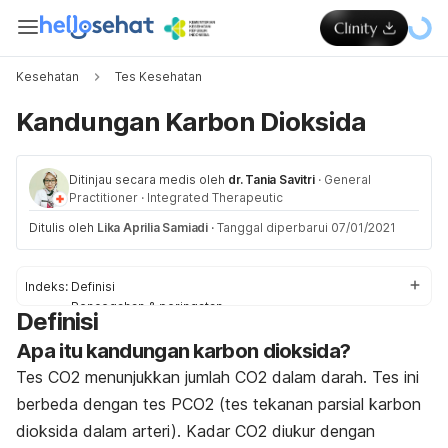
Kesehatan
Tes Kesehatan
Kandungan Karbon Dioksida
Ditinjau secara medis oleh
dr. Tania Savitri
·
General
Practitioner
·
Integrated Therapeutic
Ditulis oleh
Lika Aprilia Samiadi
·
Tanggal diperbarui 07/01/2021
Indeks:
Definisi
Pencegahan & peringatan
Definisi
Proses
Apa itu kandungan karbon dioksida?
Penjelasan dari Hasil Tes
Tes CO2 menunjukkan jumlah CO2 dalam darah. Tes ini
berbeda dengan tes PCO2 (tes tekanan parsial karbon
dioksida dalam arteri). Kadar CO2 diukur dengan