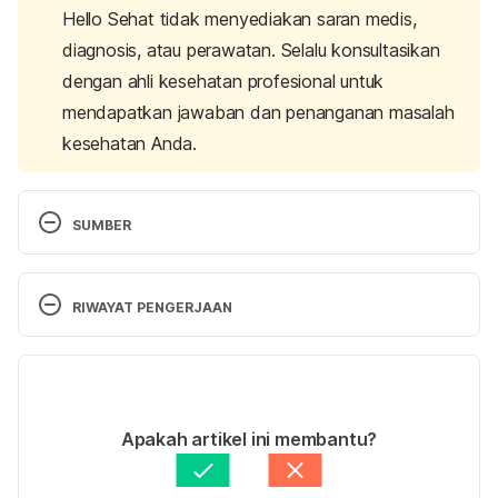
Hello Sehat tidak menyediakan saran medis,
diagnosis, atau perawatan. Selalu konsultasikan
dengan ahli kesehatan profesional untuk
mendapatkan jawaban dan penanganan masalah
kesehatan Anda.
SUMBER
https://www.nlm.nih.gov/ on 26/08/2015
RIWAYAT PENGERJAAN
https://www.cdc.gov/ on 26/08/2015
Versi Terbaru
07/01/2021
Ditulis oleh 
Lika Aprilia Samiadi
Apakah artikel ini membantu?
Ditinjau secara medis oleh
dr. Tania Savitri
Diperbarui oleh: 
Satria Aji Purwoko