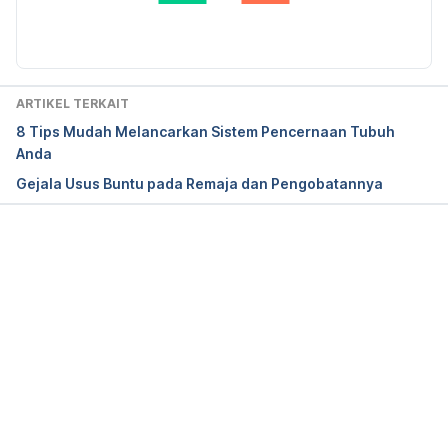
Diperbarui oleh: 
Fidhia Kemala
rohns-disease-versus-ulcerative-colitis
Crohn’s disease. (2024). Mayo Clinic. Retrieved 24 
April 2025, from 
ARTIKEL TERKAIT
https://www.mayoclinic.org/diseases-
8 Tips Mudah Melancarkan Sistem Pencernaan Tubuh
conditions/crohns-disease/symptoms-causes/syc-
Anda
20353304
Gejala Usus Buntu pada Remaja dan Pengobatannya
Crohn’s Disease: What It Is, Symptoms, Causes & 
Treatment. (2023). Cleveland Clinic. Retrieved 24 
April 2025, from 
Memuat...
https://my.clevelandclinic.org/health/diseases/9357
-crohns-disease
Ulcerative colitis. (2024). Mayo Clinic. Retrieved 24 
April 2025, from 
https://www.mayoclinic.org/diseases-
conditions/ulcerative-colitis/symptoms-causes/syc-