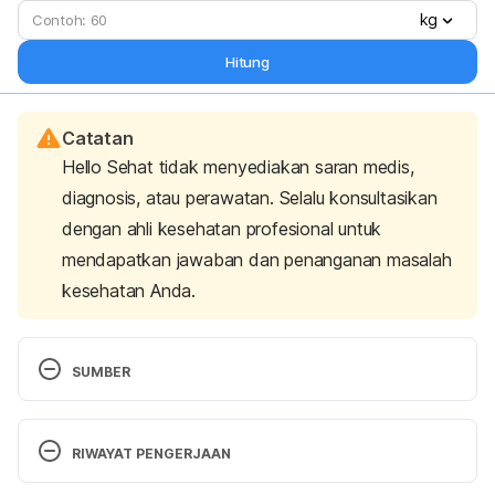
kg
Hitung
Catatan
Hello Sehat tidak menyediakan saran medis,
diagnosis, atau perawatan. Selalu konsultasikan
dengan ahli kesehatan profesional untuk
mendapatkan jawaban dan penanganan masalah
kesehatan Anda.
SUMBER
Inguinal Hernia
. British Hernia Centre. (2022). 
Retrieved 17 February 2022, from 
RIWAYAT PENGERJAAN
https://www.hernia.org/types/inguinal/
Versi Terbaru