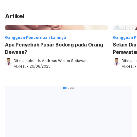
Artikel
Gangguan Pencernaan Lainnya
Gangguan P
Apa Penyebab Pusar Bodong pada Orang
Selain Dia
Dewasa?
Perawata
Ditinjau oleh 
dr. Andreas Wilson Setiawan, 
Ditinjau 
M.Kes.
•
26/08/2025
M.Kes.
•
Iklan