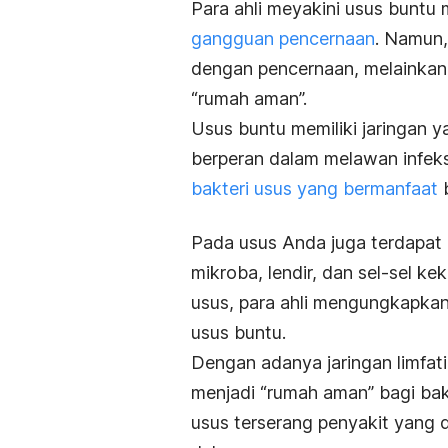
Para ahli meyakini usus buntu
gangguan pencernaan
. Namun,
dengan pencernaan, melainkan 
“rumah aman”.
Usus buntu memiliki jaringan ya
berperan dalam melawan infek
bakteri usus yang bermanfaat
b
Pada usus Anda juga terdapat b
mikroba, lendir, dan sel-sel ke
usus, para ahli mengungkapkan
usus buntu.
Dengan adanya jaringan limfat
menjadi “rumah aman” bagi bakt
usus terserang penyakit yang