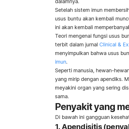
dalamnya.
Setelah sistem imun membersihk
usus buntu akan kembali muncu
ini akan kembali memperbanyak
Teori mengenai fungsi usus bun
terbit dalam jurnal
Clinical & 
menyimpulkan bahwa usus bun
imun
.
Seperti manusia, hewan-hewan 
yang mirip dengan apendiks. M
meyakini organ yang sering dis
sama.
Penyakit yang m
Di bawah ini gangguan keseha
1. Apendisitis (penya