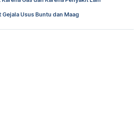
r. Tania Savitri
ndrian
 Gejala Usus Buntu dan Maag
Memuat...