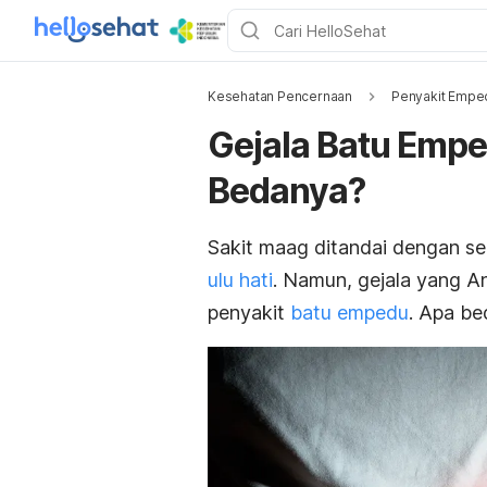
Kesehatan Pencernaan
Penyakit Empe
Gejala Batu Empe
Bedanya?
Sakit maag ditandai dengan se
ulu hati
. Namun, gejala yang A
penyakit
batu empedu
. Apa b