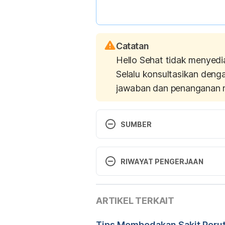
Catatan
Hello Sehat tidak menyedi
Selalu konsultasikan deng
jawaban dan penanganan 
SUMBER
Wehbi M, et al. Acute Gastritis. 
RIWAYAT PENGERJAAN
https://emedicine.medscape.com/
2018.
Versi Terbaru
ARTIKEL TERKAIT
18/05/2021
Heuman DM, Mihas AA, Allen J. Ch
https://emedicine.medscape.com/a
Ditulis oleh 
dr. Gladys Riany
Tips Membedakan Sakit Perut