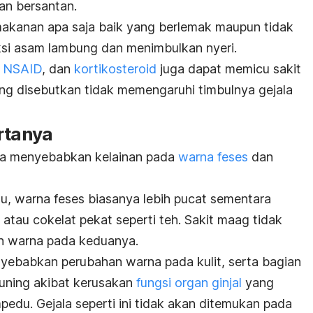
n bersantan.
akanan apa saja baik yang berlemak maupun tidak
si asam lambung dan menimbulkan nyeri.
i NSAID
, dan
kortikosteroid
juga dapat memicu sakit
g disebutkan tidak memengaruhi timbulnya gejala
rtanya
ya menyebabkan kelainan pada
warna feses
dan
u, warna feses biasanya lebih pucat sementara
atau cokelat pekat seperti teh. Sakit maag tidak
n warna pada keduanya.
yebabkan perubahan warna pada kulit, serta bagian
kuning akibat kerusakan
fungsi organ ginjal
yang
du. Gejala seperti ini tidak akan ditemukan pada