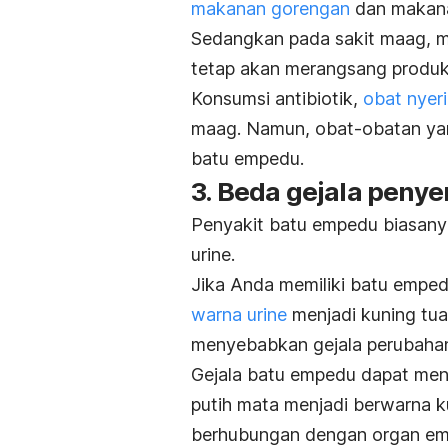
makanan gorengan
dan makana
Sedangkan pada sakit maag, m
tetap akan merangsang produk
Konsumsi antibiotik,
obat nyer
maag. Namun, obat-obatan yan
batu empedu.
3. Beda gejala penye
Penyakit batu empedu biasan
urine.
Jika Anda memiliki batu emped
warna urine
menjadi kuning tua 
menyebabkan gejala perubaha
Gejala batu empedu dapat men
putih mata menjadi berwarna 
berhubungan dengan organ empe