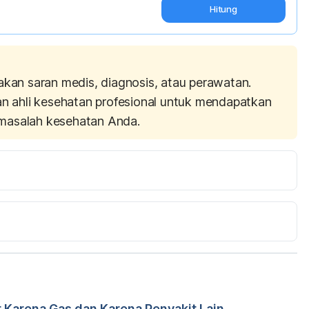
Hitung
akan saran medis, diagnosis, atau perawatan.
an ahli kesehatan profesional untuk mendapatkan
masalah kesehatan Anda.
Medscape
. 2017. 
article/175909-clinical#b1 . Diakses pada 7 Januari 
olelithiasis. 
Medscape
. 2017. 
rticle/175667-clinical . 2017. Diakses pada 7 Januari 
 Karena Gas dan Karena Penyakit Lain