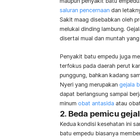
maupun penyakit batu empedu. 
saluran pencernaan
dan letakny
Sakit maag disebabkan oleh p
melukai dinding lambung. Gejal
disertai mual dan muntah yang 
Penyakit batu empedu juga meny
terfokus pada daerah perut ka
punggung, bahkan kadang sam
Nyeri yang merupakan
gejala 
dapat berlangsung sampai berja
minum
obat antasida
atau obat
2. Beda pemicu geja
Kedua kondisi kesehatan ini s
batu empedu biasanya member