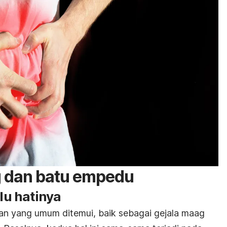
g dan batu empedu
ulu hatinya
han yang umum ditemui, baik sebagai gejala maag