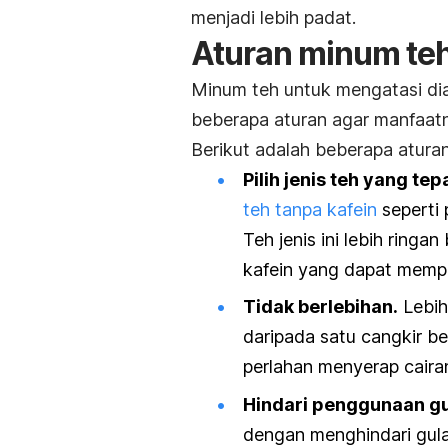
menjadi lebih padat.
Aturan minum teh
Minum teh untuk mengatasi dia
beberapa aturan agar manfaat
Berikut adalah beberapa atura
Pilih jenis teh yang tep
teh tanpa kafein
seperti
Teh jenis ini lebih ring
kafein yang dapat mempe
Tidak berlebihan.
Lebih
daripada satu cangkir b
perlahan menyerap cairan 
Hindari penggunaan gu
dengan menghindari gul