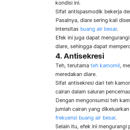
kondisi ini.
Sifat antispasmodik bekerja d
Pasalnya, diare sering kali di
intensitas
buang air besar
.
Efek ini juga dapat menguran
diare, sehingga dapat memperc
4. Antisekresi
Teh, terutama
teh kamomil
, me
meredakan diare.
Sifat antisekresi dari teh kam
cairan dalam saluran pencernaa
Dengan mengonsumsi teh kamom
jumlah cairan yang dikeluark
frekuensi buang air besar
.
Selain itu, efek ini mengurangi